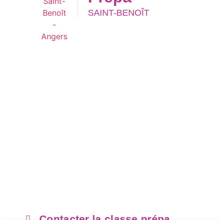
SAINT-BENOÎT
Avant la prépa
La filière MPSI-PSI
Après la prépa
Témoignages
Actualités
Infos pratiques
Hébergement
Inscription
Contacter la classe prépa