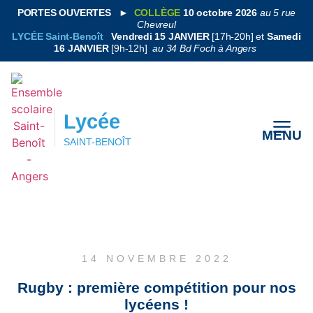
PORTES OUVERTES
►
COLLÈGE
10 octobre 2026
au 5 rue
Chevreul
LYCÉE Saint-Benoît
Vendredi 15 JANVIER
[17h-20h] et
Samedi
16 JANVIER
[9h-12h]
au 34 Bd Foch à Angers
Lycée
MENU
SAINT-BENOÎT
Lycée
MENU
SAINT-BENOÎT
14 NOVEMBRE 2022
Rugby : première compétition pour nos
lycéens !