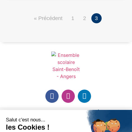
« Précédent
1
2
3
ENSEMBLE SCOLAIRE SAINT-BENOÎT
Pôle
|
administratif
| 5 cloître Saint-Martin, 49100 ANGERS, FRANCE |
Tél. +33 (0)2 41 88 09 00
NOUS SOUTENIR