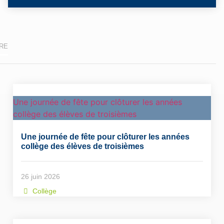
,
,
,
,
,
,
RE
Une journée de fête pour clôturer les années
collège des élèves de troisièmes
Une journée de fête pour clôturer les années
collège des élèves de troisièmes
26 juin 2026
Collège