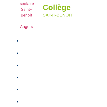
Collège
SAINT-BENOÎT
Scolarité
Parcours de formation
Activités péri-éducatives
Actualités
Infos pratiques
Inscription