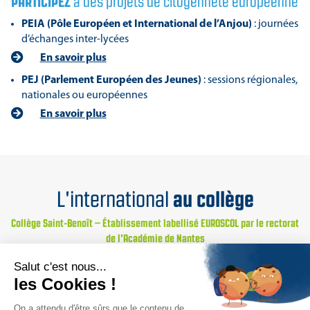
PARTICIPEZ
à des projets de citoyenneté européenne
PEIA (Pôle Européen et International de l’Anjou)
: journées
d’échanges inter-lycées
En savoir plus
PEJ (Parlement Européen des Jeunes)
: sessions régionales,
nationales ou européennes
En savoir plus
au collège
L'international
Collège Saint-Benoît – Établissement labellisé EUROSCOL par le rectorat
de l’Académie de Nantes
e
e
De la 6
à la 3
, des dispositifs spécifiques et enseignements
facultatifs sont proposés aux élèves motivés ayant le niveau
ENSEMBLE SCOLAIRE SAINT-BENOÎT
Pôle administratif
requis.
|
| 5 cloître Saint-
Martin, 49100 ANGERS, FRANCE | Tél. +33 (0)2 41 88 09 00