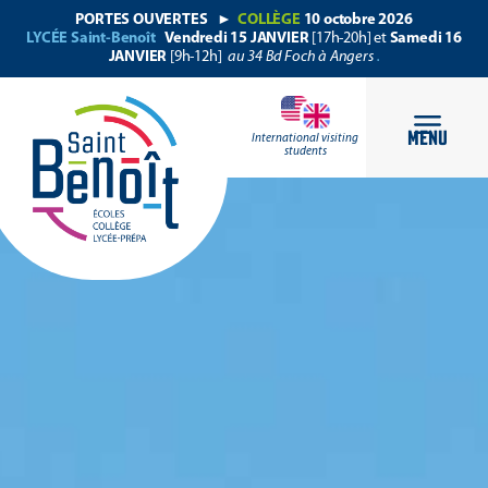
PORTES OUVERTES
►
COLLÈGE
10 octobre 2026
LYCÉE Saint-Benoît
Vendredi 15 JANVIER
[17h-20h] et
Samedi 16
MENU
JANVIER
[9h-12h]
au 34 Bd Foch à Angers
.
International visiting
students
MENU
International visiting
students