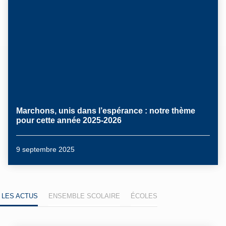
Marchons, unis dans l’espérance : notre thème
pour cette année 2025-2026
9 septembre 2025
,
,
,
,
,
,
 LES ACTUS
ENSEMBLE SCOLAIRE
ÉCOLES