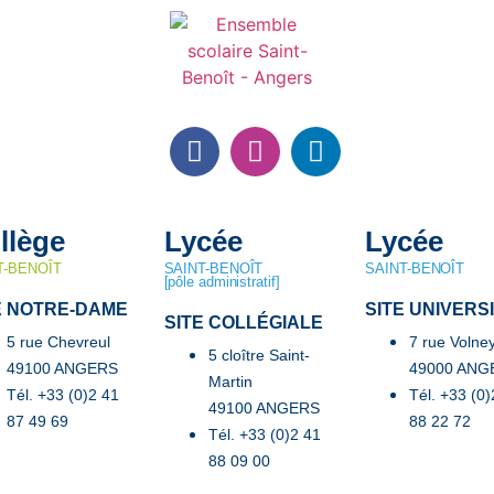
llège
Lycée
Lycée
T-BENOÎT
SAINT-BENOÎT
SAINT-BENOÎT
[pôle administratif]
E NOTRE-DAME
SITE UNIVERS
SITE COLLÉGIALE
5 rue Chevreul
7 rue Volne
5 cloître Saint-
49100 ANGERS
49000 ANG
Martin
Tél. +33 (0)2 41
Tél. +33 (0)
49100 ANGERS
87 49 69
88 22 72
Tél. +33 (0)2 41
88 09 00