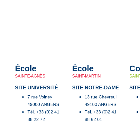
École
École
Co
SAINTE-AGNÈS
SAINT-MARTIN
SAIN
SITE UNIVERSITÉ
SITE NOTRE-DAME
SIT
7 rue Volney
13 rue Chevreul
49000 ANGERS
49100 ANGERS
Tél. +33 (0)2 41
Tél. +33 (0)2 41
88 22 72
88 62 01