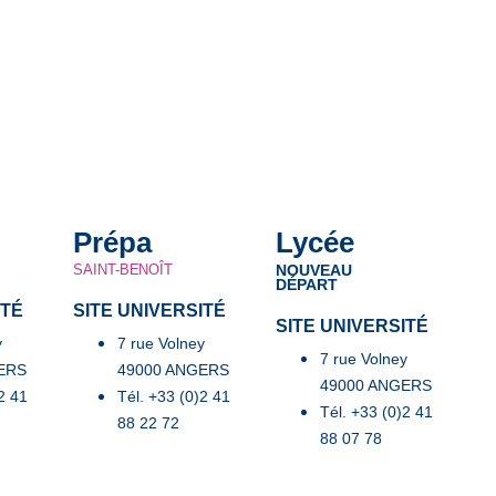
Prépa
Lycée
SAINT-BENOÎT
NOUVEAU
DÉPART
ITÉ
SITE UNIVERSITÉ
SITE UNIVERSITÉ
y
7 rue Volney
7 rue Volney
ERS
49000 ANGERS
49000 ANGERS
2 41
Tél. +33 (0)2 41
Tél. +33 (0)2 41
88 22 72
88 07 78